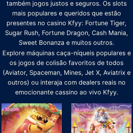
também jogos justos e seguros. Os slots
mais populares e queridos que estão
presentes no casino Kfyy: Fortune Tiger,
Sugar Rush, Fortune Dragon, Cash Mania,
Sweet Bonanza e muitos outros.
Explore máquinas caça-níqueis populares e
os jogos de colisão favoritos de todos
(Aviator, Spaceman, Mines, Jet X, Aviatrix e
outros) ou interaja com dealers reais no
emocionante cassino ao vivo Kfyy.