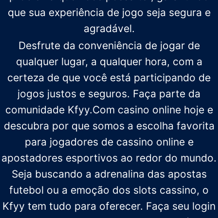
que sua experiência de jogo seja segura e
agradável.
Desfrute da conveniência de jogar de
qualquer lugar, a qualquer hora, com a
certeza de que você está participando de
jogos justos e seguros. Faça parte da
comunidade Kfyy.Com casino online hoje e
descubra por que somos a escolha favorita
para jogadores de cassino online e
apostadores esportivos ao redor do mundo.
Seja buscando a adrenalina das apostas
futebol ou a emoção dos slots cassino, o
Kfyy tem tudo para oferecer. Faça seu login