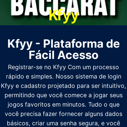
Kfyy - Plataforma de
Fácil Acesso
Registrar-se no Kfyy Com um processo
rápido e simples. Nosso sistema de login
Kfyy e cadastro projetado para ser intuitivo,
permitindo que você comece a jogar seus
jogos favoritos em minutos. Tudo o que
você precisa fazer fornecer alguns dados
básicos, criar uma senha segura, e você